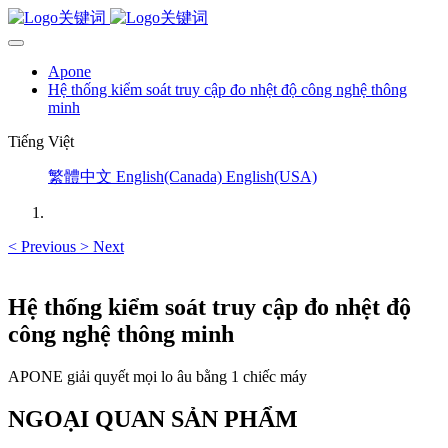
Apone
Hệ thống kiểm soát truy cập đo nhệt độ công nghệ thông
minh
Tiếng Việt
繁體中文
English(Canada)
English(USA)
<
Previous
>
Next
Hệ thống kiểm soát truy cập đo nhệt độ
công nghệ thông minh
APONE giải quyết mọi lo âu bằng 1 chiếc máy
NGOẠI QUAN SẢN PHẨM